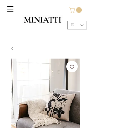
EUR (€)